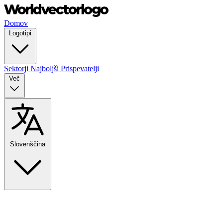
Domov
Logotipi
Sektorji
Najboljši Prispevatelji
Več
Slovenščina