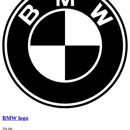
BMW logo
50.9k