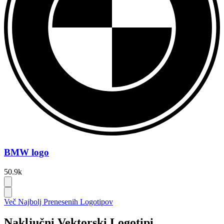
BMW logo
50.9k
Več Najbolj Prenesenih Logotipov
Naključni Vektorski Logotipi