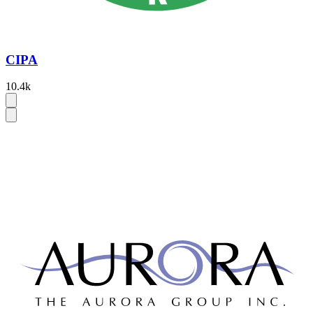
CIPA
10.4k