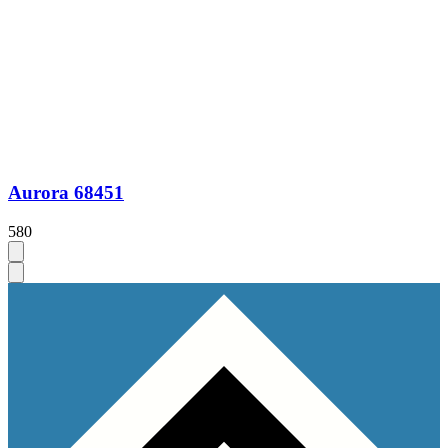
Aurora 68451
580