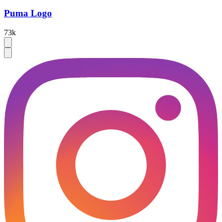
Puma Logo
73k