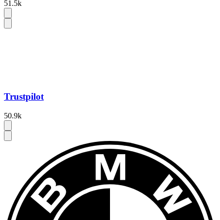
51.5k
Trustpilot
50.9k