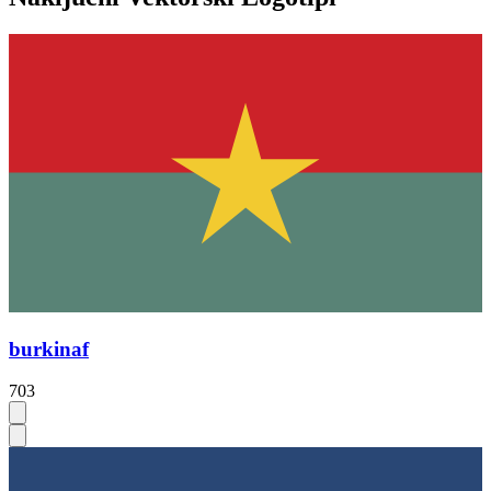
burkinaf
703