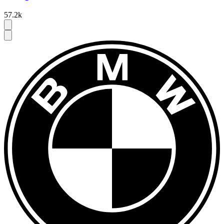
57.2k