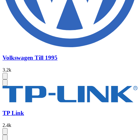
Volkswagen Till 1995
3.2k
TP Link
2.4k