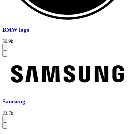
BMW logo
50.9k
Samsung
23.7k