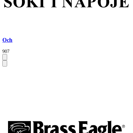
Och
907