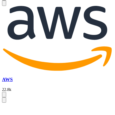
AWS
22.8k