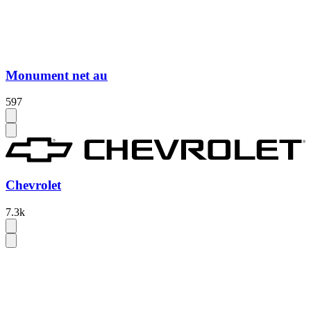
Monument net au
597
Chevrolet
7.3k