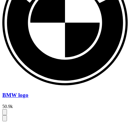
BMW logo
50.9k