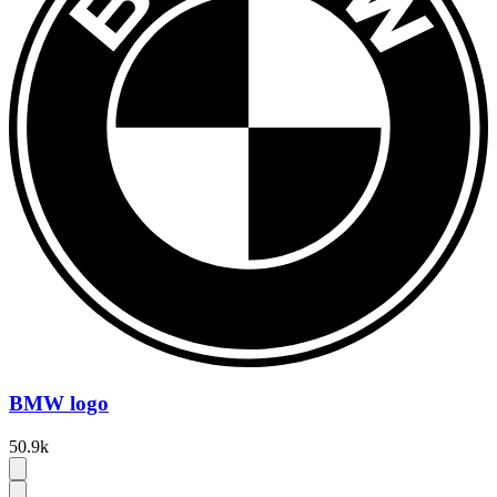
BMW logo
50.9k