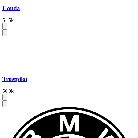
Honda
51.5k
Trustpilot
50.9k